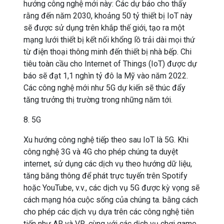
hướng công nghệ mới này: Các dự báo cho thấy
rằng đến năm 2030, khoảng 50 tỷ thiết bị IoT này
sẽ được sử dụng trên khắp thế giới, tạo ra một
mạng lưới thiết bị kết nối khổng lồ trải dài mọi thứ
từ điện thoại thông minh đến thiết bị nhà bếp. Chi
tiêu toàn cầu cho Internet of Things (IoT) được dự
báo sẽ đạt 1,1 nghìn tỷ đô la Mỹ vào năm 2022.
Các công nghệ mới như 5G dự kiến ​​sẽ thúc đẩy
tăng trưởng thị trường trong những năm tới.
8. 5G
Xu hướng công nghệ tiếp theo sau IoT là 5G. Khi
công nghệ 3G và 4G cho phép chúng ta duyệt
internet, sử dụng các dịch vụ theo hướng dữ liệu,
tăng băng thông để phát trực tuyến trên Spotify
hoặc YouTube, v.v., các dịch vụ 5G được kỳ vọng sẽ
cách mạng hóa cuộc sống của chúng ta. bằng cách
cho phép các dịch vụ dựa trên các công nghệ tiên
tiến như AR và VR, cùng với các dịch vụ chơi game