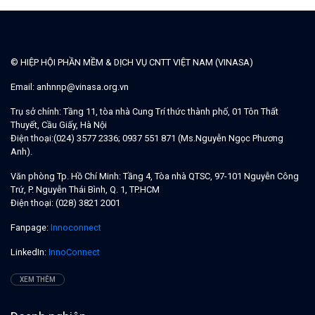
© HIỆP HỘI PHẦN MỀM & DỊCH VỤ CNTT VIỆT NAM (VINASA)
Email:
anhnnp@vinasa.org.vn
Trụ sở chính:
Tầng 11, tòa nhà Cung Trí thức thành phố, 01 Tôn Thất
Thuyết, Cầu Giấy, Hà Nội
Điện thoại:
(024) 3577 2336; 0937 551 871 (Ms.Nguyễn Ngọc Phương
Anh).
Văn phòng Tp. Hồ Chí Minh:
Tầng 4, Tòa nhà QTSC, 97-101 Nguyễn Công
Trứ, P. Nguyễn Thái Bình, Q. 1, TP.HCM
Điện thoại:
(028) 3821 2001
Fanpage:
Innoconnect
LinkedIn:
InnoConnect
XEM THÊM