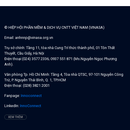
© HIỆP HỘI PHẦN MỀM & DỊCH VỤ CNTT VIỆT NAM (VINASA)
Email:
anhnnp@vinasa.org.vn
Trụ sở chính:
Tầng 11, tòa nhà Cung Trí thức thành phố, 01 Tôn Thất
Thuyết, Cầu Giấy, Hà Nội
Điện thoại:
(024) 3577 2336; 0937 551 871 (Ms.Nguyễn Ngọc Phương
Anh).
Văn phòng Tp. Hồ Chí Minh:
Tầng 4, Tòa nhà QTSC, 97-101 Nguyễn Công
Trứ, P. Nguyễn Thái Bình, Q. 1, TP.HCM
Điện thoại:
(028) 3821 2001
Fanpage:
Innoconnect
LinkedIn:
InnoConnect
XEM THÊM