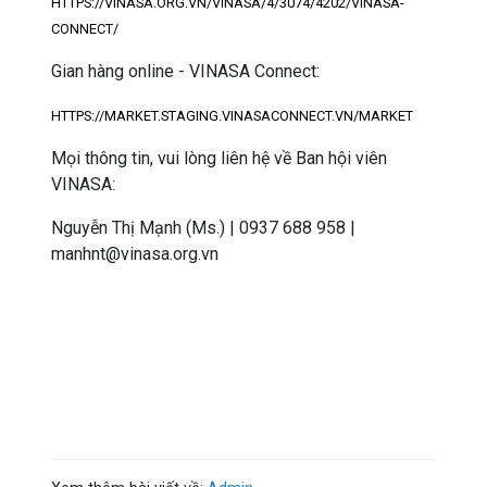
HTTPS://VINASA.ORG.VN/VINASA/4/3074/4202/VINASA-
CONNECT/
Gian hàng online - VINASA Connect:
HTTPS://MARKET.STAGING.VINASACONNECT.VN/MARKET
Mọi thông tin, vui lòng liên hệ về Ban hội viên
VINASA:
Nguyễn Thị Mạnh (Ms.) | 0937 688 958 |
manhnt@vinasa.org.vn