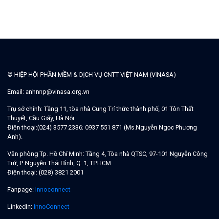
© HIỆP HỘI PHẦN MỀM & DỊCH VỤ CNTT VIỆT NAM (VINASA)
Email:
anhnnp@vinasa.org.vn
Trụ sở chính:
Tầng 11, tòa nhà Cung Trí thức thành phố, 01 Tôn Thất
Thuyết, Cầu Giấy, Hà Nội
Điện thoại:
(024) 3577 2336; 0937 551 871 (Ms.Nguyễn Ngọc Phương
Anh).
Văn phòng Tp. Hồ Chí Minh:
Tầng 4, Tòa nhà QTSC, 97-101 Nguyễn Công
Trứ, P. Nguyễn Thái Bình, Q. 1, TP.HCM
Điện thoại:
(028) 3821 2001
Fanpage:
Innoconnect
LinkedIn:
InnoConnect