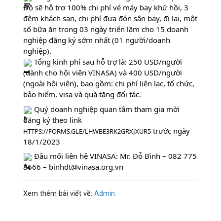
Độ sẽ hỗ trợ 100% chi phí vé máy bay khứ hồi, 3 
đêm khách sạn, chi phí đưa đón sân bay, đi lại, một 
số bữa ăn trong 03 ngày triển lãm cho 15 doanh 
nghiệp đăng ký sớm nhất (01 người/doanh 
nghiệp).
 Tổng kinh phí sau hỗ trợ là: 250 USD/người 
(dành cho hội viên VINASA) và 400 USD/người 
(ngoài hội viên), bao gồm: chi phí liên lạc, tổ chức, 
bảo hiểm, visa và quà tặng đối tác.
 Quý doanh nghiệp quan tâm tham gia mời 
đăng ký theo link 
 trước ngày 
HTTPS://FORMS.GLE/LHWBE3RK2GRXJXUR5
18/1/2023
 Đầu mối liên hệ VINASA: Mr. Đỗ Bình – 082 775 
8666 – binhdt@vinasa.org.vn
Xem thêm bài viết về
:
Admin