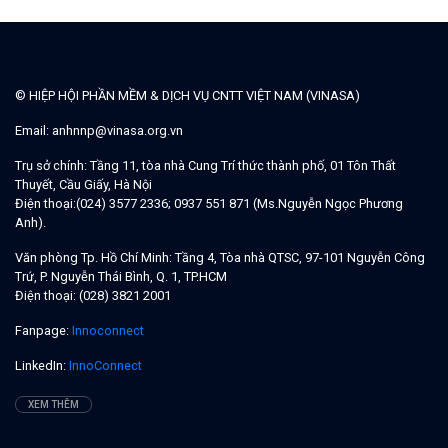
© HIỆP HỘI PHẦN MỀM & DỊCH VỤ CNTT VIỆT NAM (VINASA)
Email:
anhnnp@vinasa.org.vn
Trụ sở chính:
Tầng 11, tòa nhà Cung Trí thức thành phố, 01 Tôn Thất
Thuyết, Cầu Giấy, Hà Nội
Điện thoại:
(024) 3577 2336; 0937 551 871 (Ms.Nguyễn Ngọc Phương
Anh).
Văn phòng Tp. Hồ Chí Minh:
Tầng 4, Tòa nhà QTSC, 97-101 Nguyễn Công
Trứ, P. Nguyễn Thái Bình, Q. 1, TP.HCM
Điện thoại:
(028) 3821 2001
Fanpage:
Innoconnect
LinkedIn:
InnoConnect
XEM THÊM