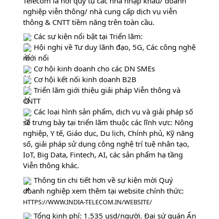
Telecom là nơi quy tụ các nhà nhập khẩu/ doanh 
nghiệp viễn thông/ nhà cung cấp dịch vụ viễn 
thông & CNTT tiềm năng trên toàn cầu.
 Các sự kiện nổi bật tại Triển lãm:
 Hội nghị về Tư duy lãnh đạo, 5G, Các công nghệ 
mới nổi
 Cơ hội kinh doanh cho các DN SMEs
 Cơ hội kết nối kinh doanh B2B
 Triển lãm giới thiệu giải pháp Viễn thông và 
CNTT
 Các loại hình sản phẩm, dịch vụ và giải pháp số 
sẽ trưng bày tại triển lãm thuộc các lĩnh vực: Nông 
nghiệp, Y tế, Giáo dục, Du lịch, Chính phủ, Kỹ năng 
số, giải pháp sử dụng công nghệ trí tuệ nhân tạo, 
IoT, Big Data, Fintech, AI, các sản phẩm hạ tầng 
Viễn thông khác.
 Thông tin chi tiết hơn về sự kiện mời Quý 
doanh nghiệp xem thêm tại website chính thức: 
HTTPS://WWW.INDIA-TELECOM.IN/WEBSITE/
 Tổng kinh phí: 1.535 usd/người. Đại sứ quán Ấn 