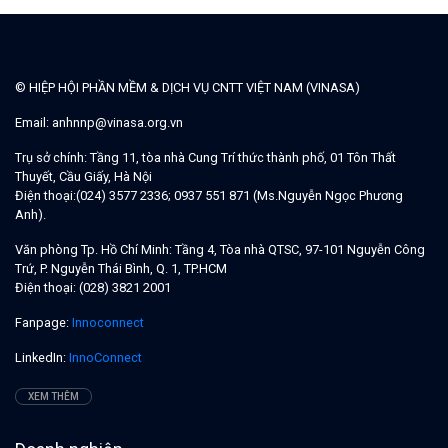
© HIỆP HỘI PHẦN MỀM & DỊCH VỤ CNTT VIỆT NAM (VINASA)
Email:
anhnnp@vinasa.org.vn
Trụ sở chính:
Tầng 11, tòa nhà Cung Trí thức thành phố, 01 Tôn Thất
Thuyết, Cầu Giấy, Hà Nội
Điện thoại:
(024) 3577 2336; 0937 551 871 (Ms.Nguyễn Ngọc Phương
Anh).
Văn phòng Tp. Hồ Chí Minh:
Tầng 4, Tòa nhà QTSC, 97-101 Nguyễn Công
Trứ, P. Nguyễn Thái Bình, Q. 1, TP.HCM
Điện thoại:
(028) 3821 2001
Fanpage:
Innoconnect
LinkedIn:
InnoConnect
XEM THÊM