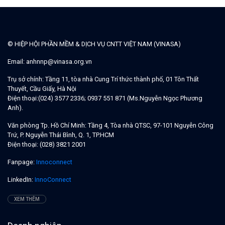
© HIỆP HỘI PHẦN MỀM & DỊCH VỤ CNTT VIỆT NAM (VINASA)
Email:
anhnnp@vinasa.org.vn
Trụ sở chính:
Tầng 11, tòa nhà Cung Trí thức thành phố, 01 Tôn Thất
Thuyết, Cầu Giấy, Hà Nội
Điện thoại:
(024) 3577 2336; 0937 551 871 (Ms.Nguyễn Ngọc Phương
Anh).
Văn phòng Tp. Hồ Chí Minh:
Tầng 4, Tòa nhà QTSC, 97-101 Nguyễn Công
Trứ, P. Nguyễn Thái Bình, Q. 1, TP.HCM
Điện thoại:
(028) 3821 2001
Fanpage:
Innoconnect
LinkedIn:
InnoConnect
XEM THÊM