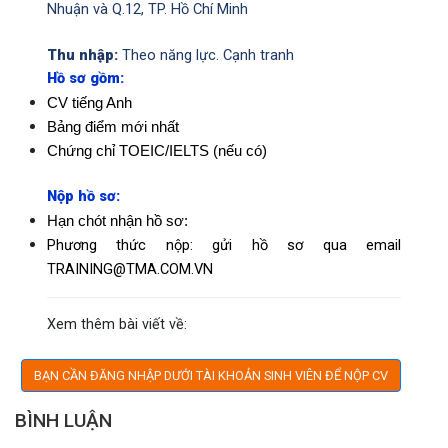
Nhuận và Q.12, TP. Hồ Chí Minh
Thu nhập:
Theo năng lực. Cạnh tranh
Hồ sơ gồm:
CV tiếng Anh
Bảng điểm mới nhất
Chứng chỉ TOEIC/IELTS (nếu có)
Nộp hồ sơ:
Hạn chót nhận hồ sơ:
Phương
thức nộp: gửi hồ sơ qua email
TRAINING@TMA.COM.VN
Xem thêm bài viết về
:
BẠN CẦN ĐĂNG NHẬP DƯỚI TÀI KHOẢN SINH VIÊN ĐỂ NỘP CV
BÌNH LUẬN